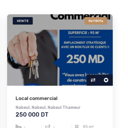
VENTE
Ref801a
LO
Local commercial
App
Nabeul
,
Nabeul
,
Nabeul Thameur
Nab
250 000 DT
2 
-
-
95 m²