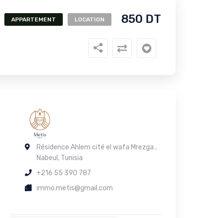
850 DT
APPARTEMENT
LOCATION
Résidence Ahlem cité el wafa Mrezga ,
Nabeul, Tunisia
+216 55 390 787
immo.metis@gmail.com