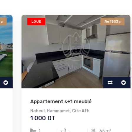
LOUÉ
Ref803a
Appartement s+1 meublé
Nabeul
,
Hammamet
,
Cite Afh
1 000 DT
1
-
65 m²