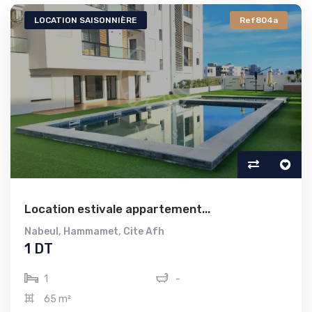
LOCATION SAISONNIÈRE
Ref804a
Location estivale appartement...
Nabeul
,
Hammamet
,
Cite Afh
1 DT
1
-
65 m²