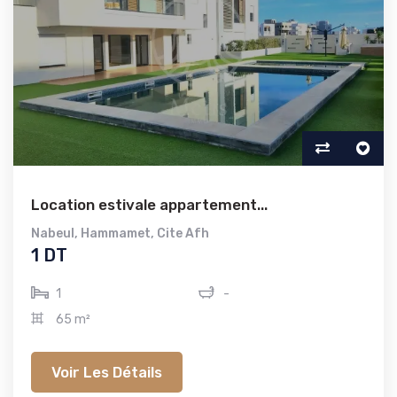
Location estivale appartement...
Nabeul
,
Hammamet
,
Cite Afh
1 DT
1
-
65 m²
Voir Les Détails