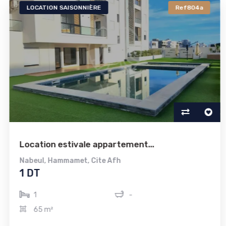
LOCATION SAISONNIÈRE
Ref804a
Location estivale appartement...
Nabeul
,
Hammamet
,
Cite Afh
1 DT
1
-
65 m²