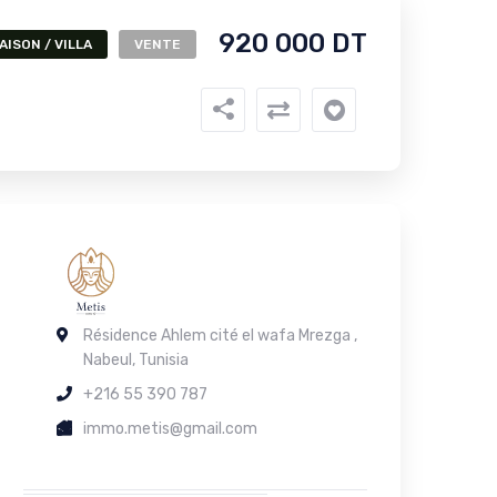
920 000 DT
AISON / VILLA
VENTE
Résidence Ahlem cité el wafa Mrezga ,
Nabeul, Tunisia
+216 55 390 787
immo.metis@gmail.com