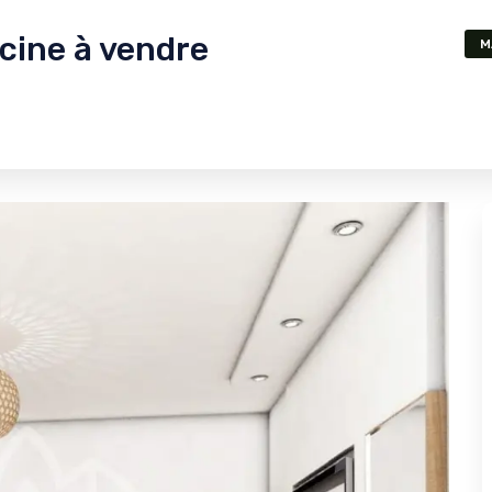
scine à vendre
M