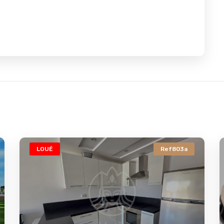
LOUÉ
Ref803a