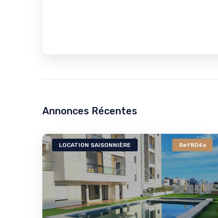
Annonces Récentes
805a
LOCATION SAISONNIÈRE
Ref804a