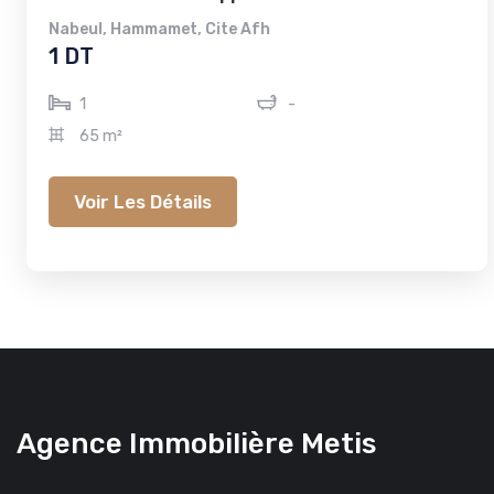
Nabeul
,
Hammamet
,
Cite Afh
1 DT
1
-
65 m²
Voir Les Détails
Agence Immobilière Metis