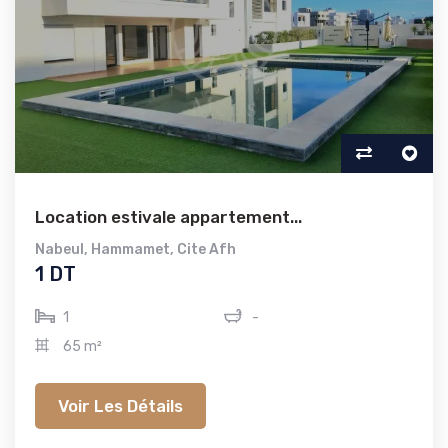
Location estivale appartement...
Nabeul
,
Hammamet
,
Cite Afh
1 DT
1
-
65 m²
Voir Les Détails