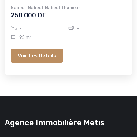
Nabeul
,
Nabeul
,
Nabeul Thameur
250 000 DT
-
-
95 m²
Voir Les Détails
Agence Immobilière Metis