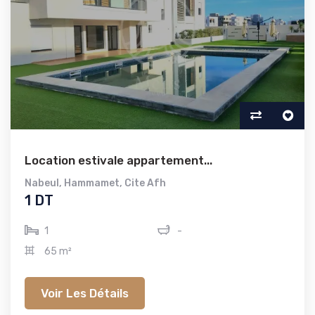
Location estivale appartement...
Nabeul
,
Hammamet
,
Cite Afh
1 DT
1
-
65 m²
Voir Les Détails