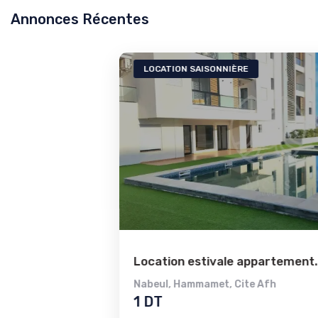
Annonces Récentes
LOCATION SAISONNIÈRE
Ref804a
Location estivale appartement...
Nabeul
,
Hammamet
,
Cite Afh
1 DT