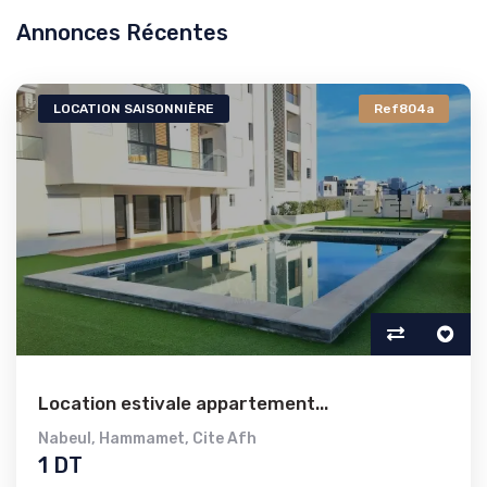
Annonces Récentes
LOCATION SAISONNIÈRE
Ref804a
Location estivale appartement...
Nabeul
,
Hammamet
,
Cite Afh
1 DT