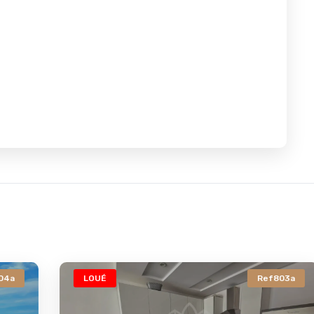
LOUÉ
Ref803a