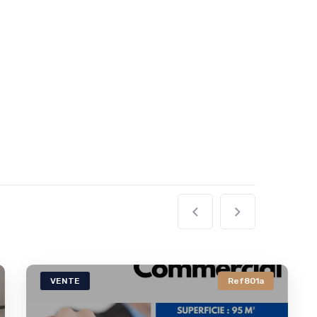
VENTE
Ref801a
LO