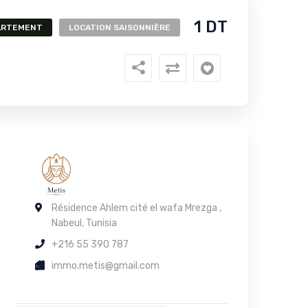
1 DT
ARTEMENT
LOCATION SAISONNIÈRE
Résidence Ahlem cité el wafa Mrezga ,
Nabeul, Tunisia
+216 55 390 787
immo.metis@gmail.com