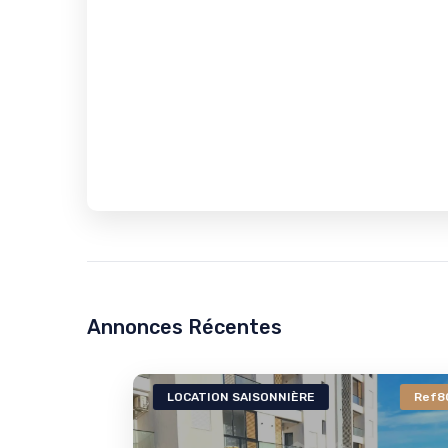
Annonces Récentes
805a
LOCATION SAISONNIÈRE
Ref804a