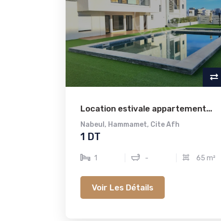
Location estivale appartement...
Nabeul
,
Hammamet
,
Cite Afh
1 DT
1
-
65 m²
Voir Les Détails