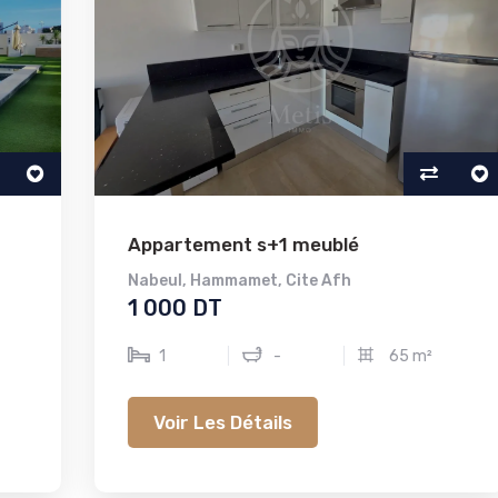
Appartement s+1 meublé
Nabeul
,
Hammamet
,
Cite Afh
1 000 DT
1
-
65 m²
Voir Les Détails