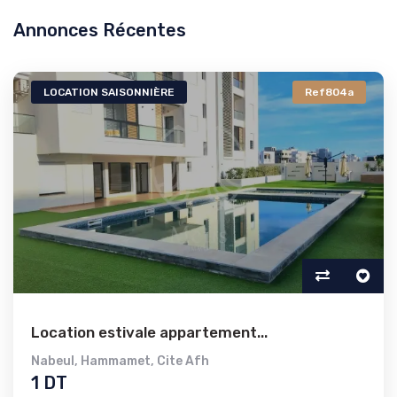
Annonces Récentes
LOCATION SAISONNIÈRE
Ref804a
Location estivale appartement...
Nabeul
,
Hammamet
,
Cite Afh
1 DT