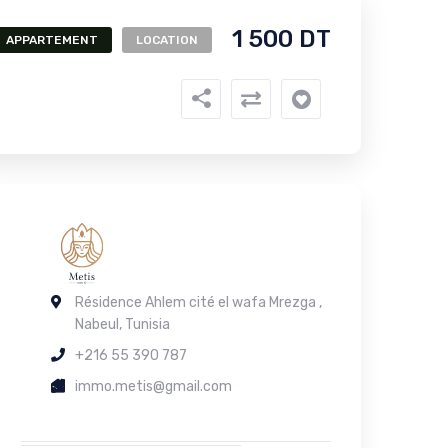
1 500 DT
APPARTEMENT
LOCATION
Résidence Ahlem cité el wafa Mrezga ,
Nabeul, Tunisia
+216 55 390 787
immo.metis@gmail.com