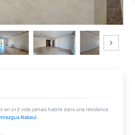
 en s+2 vide jamais habité dans une résidence
mrezgua
Nabeul
.
 .