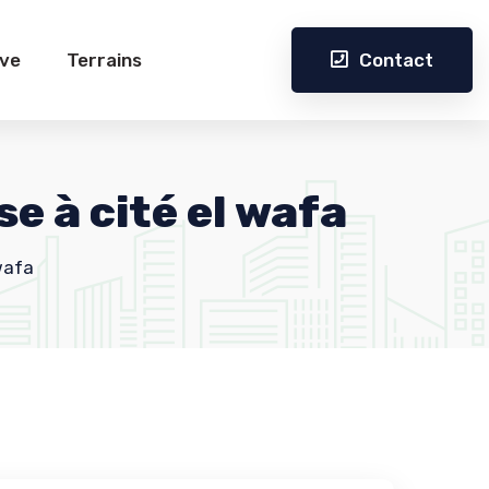
Contact
ive
Terrains
 à cité el wafa
wafa