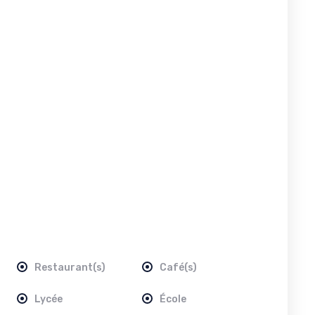
Restaurant(s)
Café(s)
Lycée
École