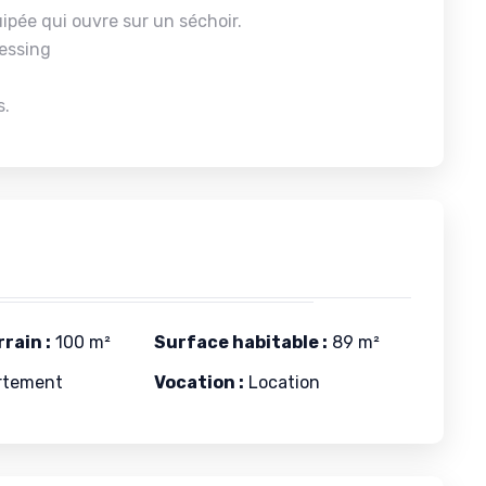
pée qui ouvre sur un séchoir.
essing
s.
rain :
100 m²
Surface habitable :
89 m²
rtement
Vocation :
Location