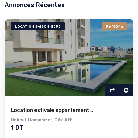
Annonces Récentes
LOCATION SAISONNIÈRE
Ref804a
Location estivale appartement...
Nabeul
,
Hammamet
,
Cite Afh
1 DT