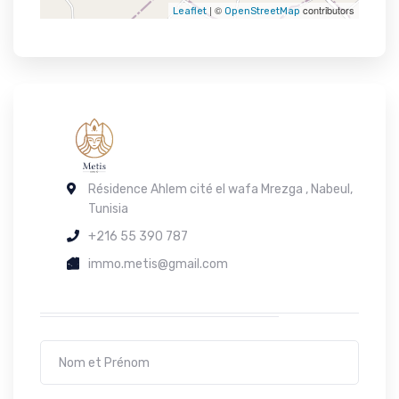
| ©
contributors
Leaflet
OpenStreetMap
Résidence Ahlem cité el wafa Mrezga , Nabeul,
Tunisia
+216 55 390 787
immo.metis@gmail.com