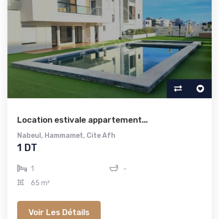
Location estivale appartement...
Nabeul
,
Hammamet
,
Cite Afh
1 DT
1
-
65 m²
Voir Les Détails