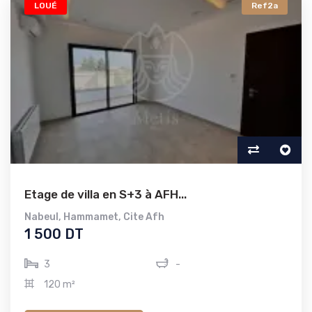
LOUÉ
Ref2a
Etage de villa en S+3 à AFH...
Nabeul
,
Hammamet
,
Cite Afh
1 500 DT
3
-
120 m²