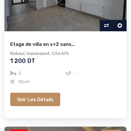
Etage de villa en s+2 sans...
Nabeul
,
Hammamet
,
Cite Afh
1 200 DT
2
-
90 m²
Voir Les Détails