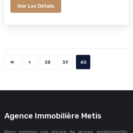
Voir Les Détails
38
39
40
Agence Immobilière Metis
Nous sommes une équipe de jeunes, expérimentés,