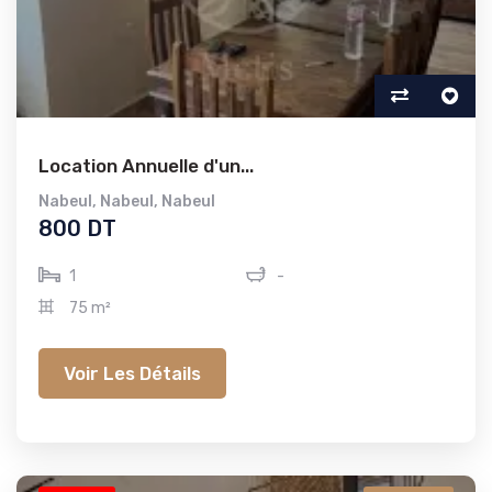
Location Annuelle d'un...
Nabeul
,
Nabeul
,
Nabeul
800 DT
1
-
75 m²
Voir Les Détails