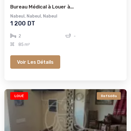
Bureau Médical à Louer à...
Nabeul
,
Nabeul
,
Nabeul
1 200 DT
2
-
85 m²
Voir Les Détails
LOUÉ
Ref668a