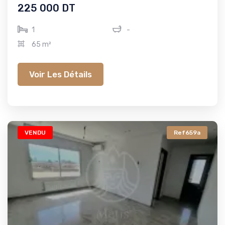
225 000 DT
1
-
65 m²
Voir Les Détails
VENDU
Ref659a