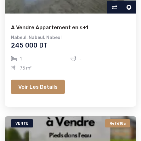
A Vendre Appartement en s+1
Nabeul
,
Nabeul
,
Nabeul
245 000 DT
1
-
75 m²
Voir Les Détails
VENTE
Ref618a