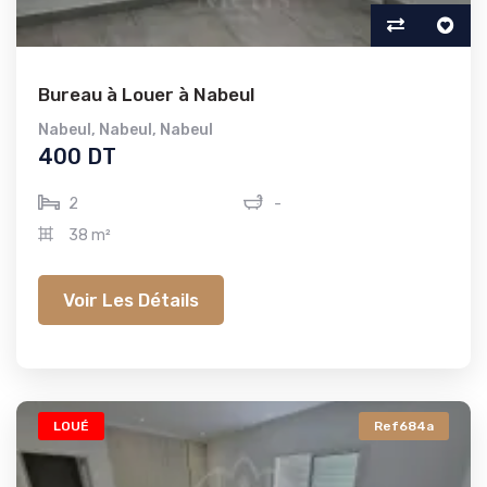
Bureau à Louer à Nabeul
Nabeul
,
Nabeul
,
Nabeul
400 DT
2
-
38 m²
Voir Les Détails
LOUÉ
Ref684a