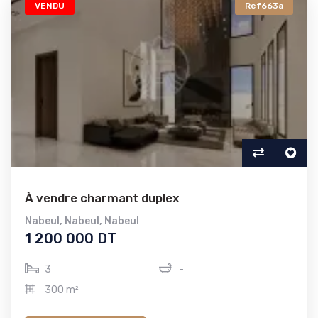
VENDU
Ref663a
À vendre charmant duplex
Nabeul
,
Nabeul
,
Nabeul
1 200 000 DT
3
-
300 m²