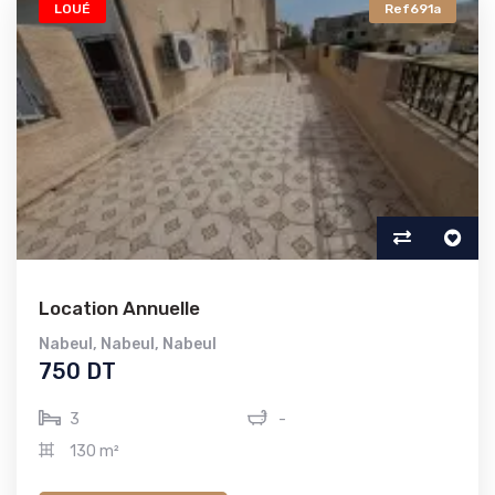
LOUÉ
Ref691a
Location Annuelle
Nabeul
,
Nabeul
,
Nabeul
750 DT
3
-
130 m²