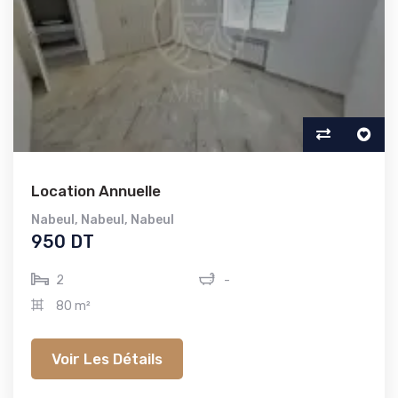
Location Annuelle
Nabeul
,
Nabeul
,
Nabeul
950 DT
2
-
80 m²
Voir Les Détails