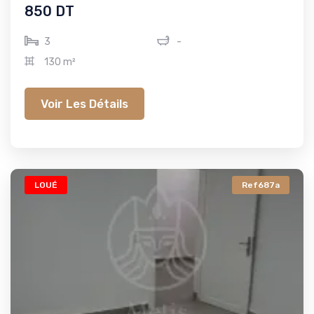
850 DT
3
-
130 m²
Voir Les Détails
LOUÉ
Ref687a