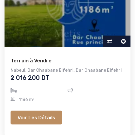
Terrain à Vendre
Nabeul
,
Dar Chaabane Elfehri
,
Dar Chaabane Elfehri
2 016 200 DT
-
-
1186 m²
Voir Les Détails