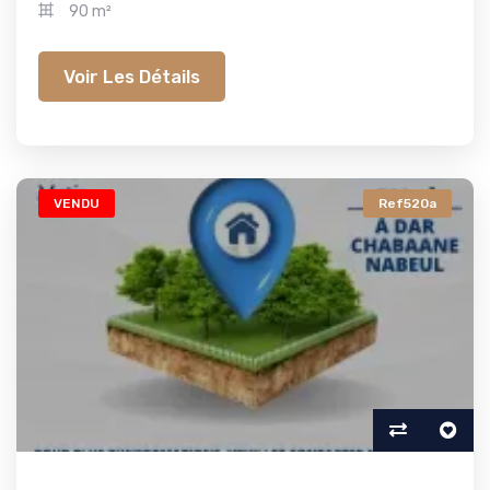
90 m²
Voir Les Détails
VENDU
Ref520a