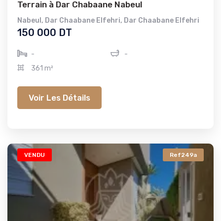
Terrain à Dar Chabaane Nabeul
Nabeul
,
Dar Chaabane Elfehri
,
Dar Chaabane Elfehri
150 000 DT
-
-
361 m²
Voir Les Détails
VENDU
Ref249a