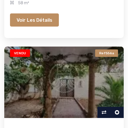
58 m²
Voir Les Détails
VENDU
Ref556a