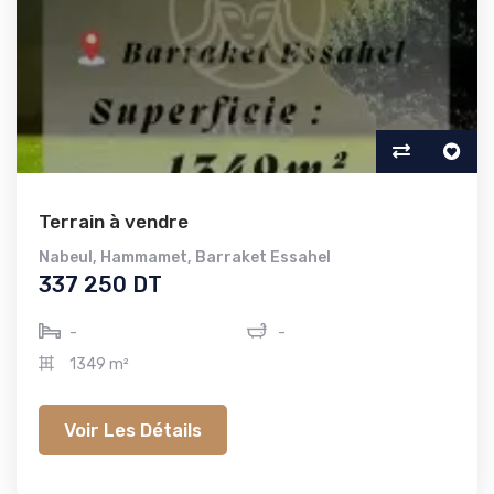
Terrain à vendre
Nabeul
,
Hammamet
,
Barraket Essahel
337 250 DT
-
-
1349 m²
Voir Les Détails