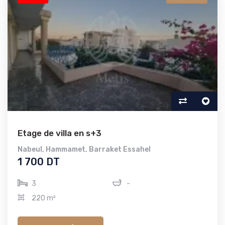
Etage de villa en s+3
Nabeul
,
Hammamet
,
Barraket Essahel
1 700 DT
3
-
220 m²