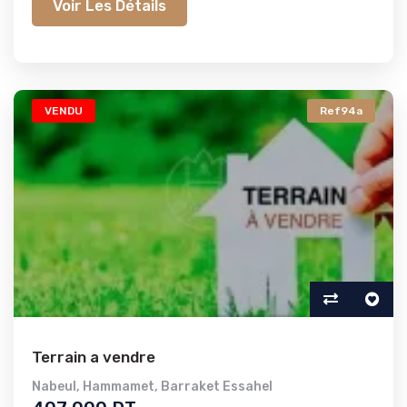
Voir Les Détails
VENDU
Ref94a
Terrain a vendre
Nabeul
,
Hammamet
,
Barraket Essahel