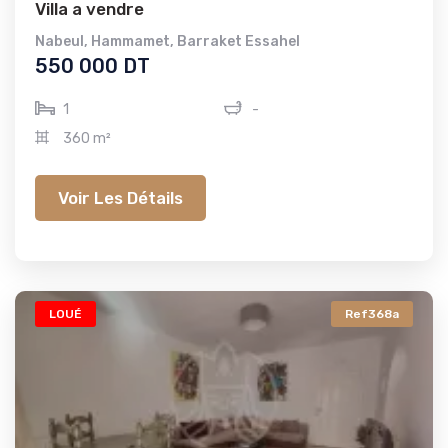
Villa a vendre
Nabeul
,
Hammamet
,
Barraket Essahel
550 000 DT
1
-
360 m²
Voir Les Détails
LOUÉ
Ref368a