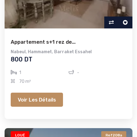
Appartement s+1 rez de...
Nabeul
,
Hammamet
,
Barraket Essahel
800 DT
1
-
70 m²
Voir Les Détails
LOUÉ
Ref208a