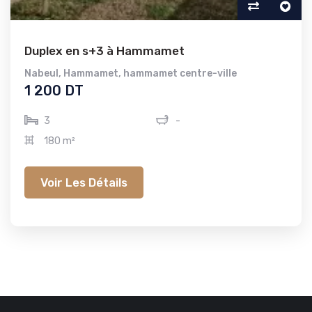
Duplex en s+3 à Hammamet
Nabeul
,
Hammamet
,
hammamet centre-ville
1 200 DT
3
-
180 m²
Voir Les Détails