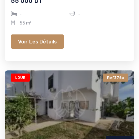
55 000 DT
-
-
55 m²
Voir Les Détails
LOUÉ
Ref376a