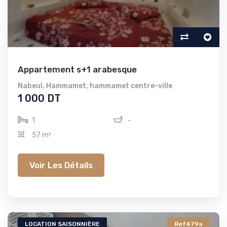
Appartement s+1 arabesque
Nabeul
,
Hammamet
,
hammamet centre-ville
1 000 DT
1
-
57 m²
Voir Les Détails
LOCATION SAISONNIÈRE
Ref479a