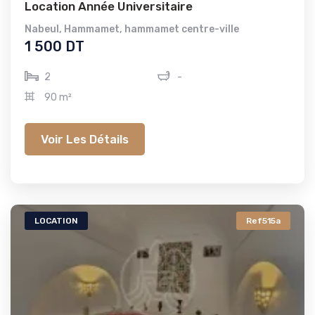
Location Année Universitaire
Nabeul
,
Hammamet
,
hammamet centre-ville
1 500 DT
2
-
90 m²
Voir Les Détails
LOCATION
Ref515a