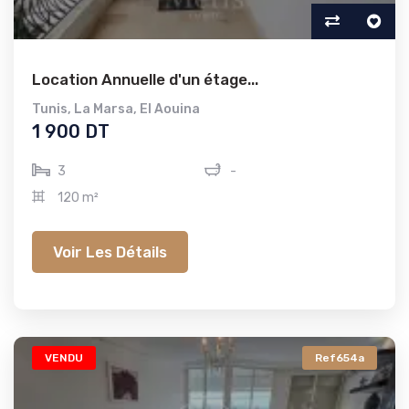
Location Annuelle d'un étage...
Tunis
,
La Marsa
,
El Aouina
1 900 DT
3
-
120 m²
Voir Les Détails
VENDU
Ref654a