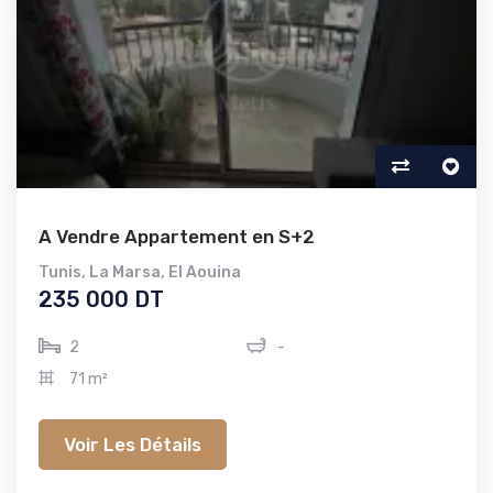
A Vendre Appartement en S+2
Tunis
,
La Marsa
,
El Aouina
235 000 DT
2
-
71 m²
Voir Les Détails