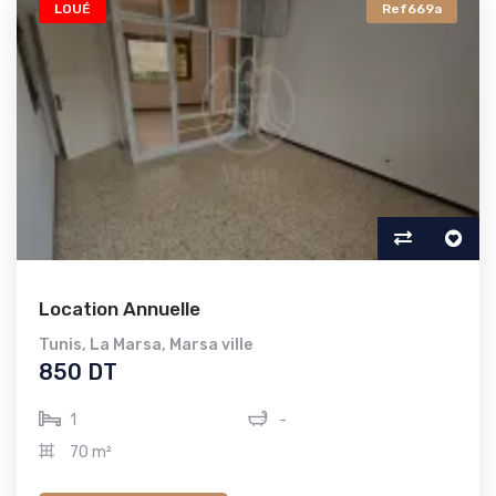
LOUÉ
Ref669a
Location Annuelle
Tunis
,
La Marsa
,
Marsa ville
850 DT
1
-
70 m²