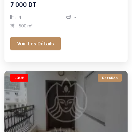
7 000 DT
4
-
500 m²
Voir Les Détails
LOUÉ
Ref656a