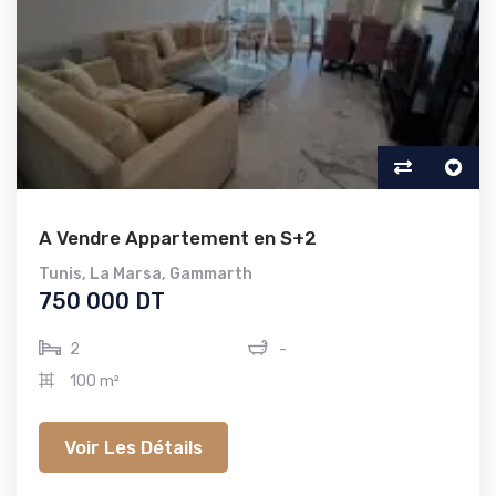
A Vendre Appartement en S+2
Tunis
,
La Marsa
,
Gammarth
750 000 DT
2
-
100 m²
Voir Les Détails