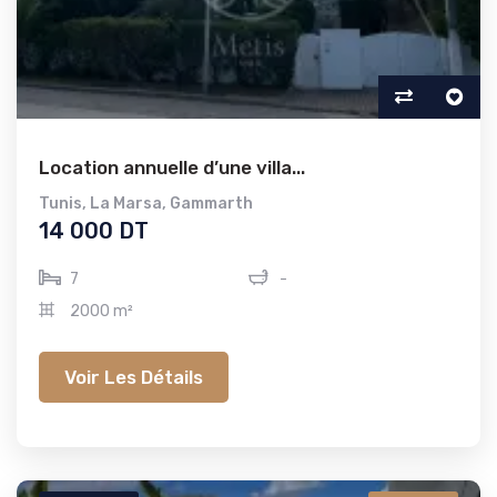
Location annuelle d’une villa...
Tunis
,
La Marsa
,
Gammarth
14 000 DT
7
-
2000 m²
Voir Les Détails