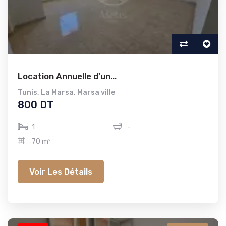
Location Annuelle d'un...
Tunis
,
La Marsa
,
Marsa ville
800 DT
1
-
70 m²
Voir Les Détails