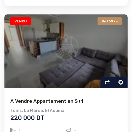
VENDU
Ref697a
A Vendre Appartement en S+1
Tunis
,
La Marsa
,
El Aouina
220 000 DT
1
-