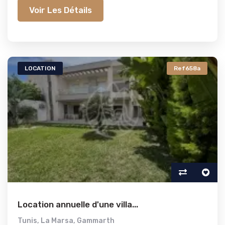
Voir Les Détails
LOCATION
Ref658a
Location annuelle d'une villa...
Tunis
,
La Marsa
,
Gammarth