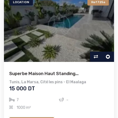
LOCATION
Ref725a
Superbe Maison Haut Standing...
Tunis
,
La Marsa
,
Cité les pins - El Maalaga
15 000 DT
7
-
1000 m²