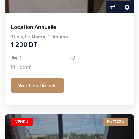
Location Annuelle
Tunis
,
La Marsa
,
El Aouina
1 200 DT
1
-
65 m²
Voir Les Détails
VENDU
Ref703a