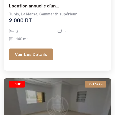
Location annuelle d’un...
Tunis
,
La Marsa
,
Gammarth supérieur
2 000 DT
3
-
140 m²
Voir Les Détails
LOUÉ
Ref672a