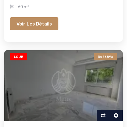
60 m²
Voir Les Détails
LOUÉ
Ref689a