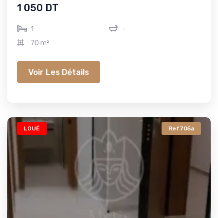
1 050 DT
1
-
70 m²
Voir Les Détails
LOUÉ
Ref705a