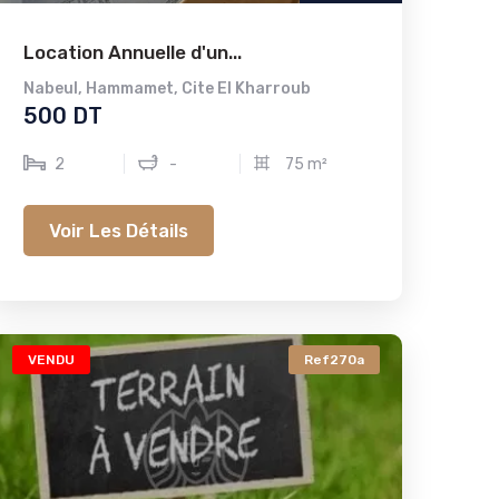
Location Annuelle d'un...
Nabeul
,
Hammamet
,
Cite El Kharroub
500 DT
2
-
75 m²
Voir Les Détails
VENDU
Ref270a