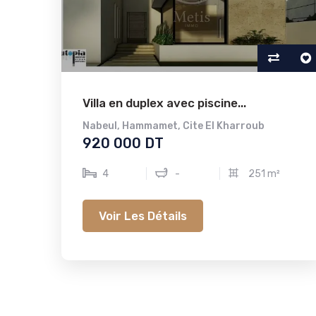
Villa en duplex avec piscine...
Nabeul
,
Hammamet
,
Cite El Kharroub
920 000 DT
4
-
251 m²
Voir Les Détails