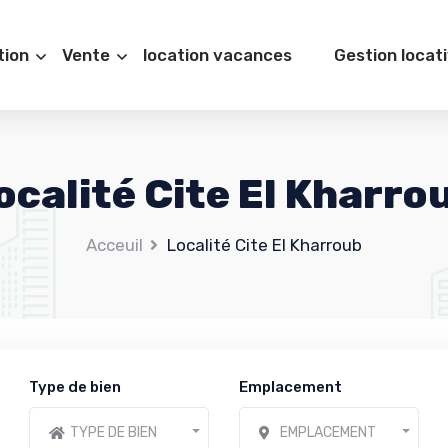
tion
Vente
location vacances
Gestion locat
ocalité Cite El Kharro
Acceuil
Localité Cite El Kharroub
Type de bien
Emplacement
TYPE DE BIEN
EMPLACEMENT