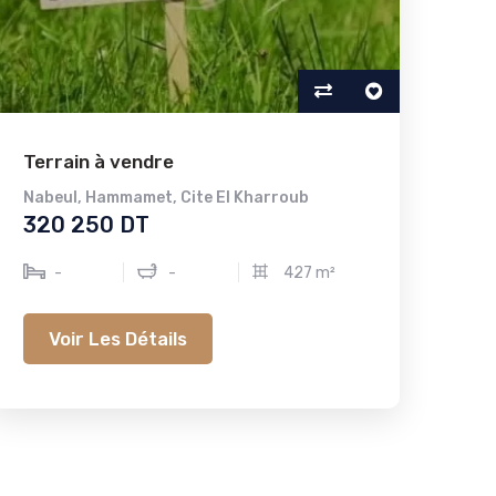
Terrain à vendre
Nabeul
,
Hammamet
,
Cite El Kharroub
320 250 DT
-
-
427 m²
Voir Les Détails