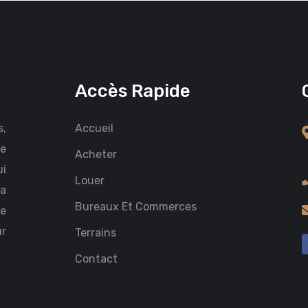
Accès Rapide
,
Accueil
re
Acheter
ui
Louer
la
Bureaux Et Commerces
ue
ur
Terrains
Contact