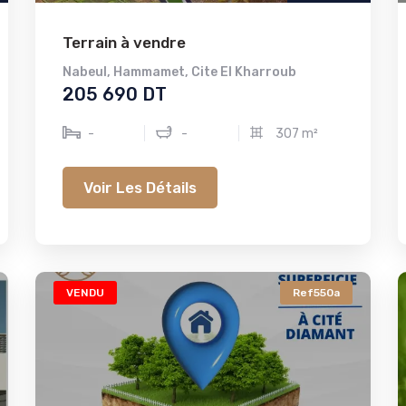
Terrain à vendre
Nabeul
,
Hammamet
,
Cite El Kharroub
205 690 DT
-
-
307 m²
Voir Les Détails
VENDU
Ref550a