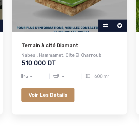
Terrain à cité Diamant
Nabeul
,
Hammamet
,
Cite El Kharroub
510 000 DT
-
-
600 m²
Voir Les Détails