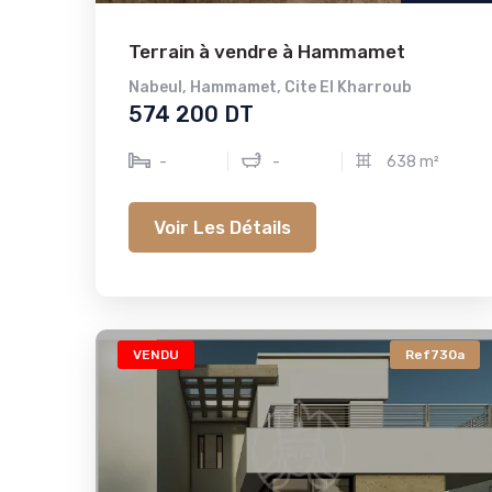
Terrain à vendre à Hammamet
Nabeul
,
Hammamet
,
Cite El Kharroub
574 200 DT
-
-
638 m²
Voir Les Détails
VENDU
Ref730a